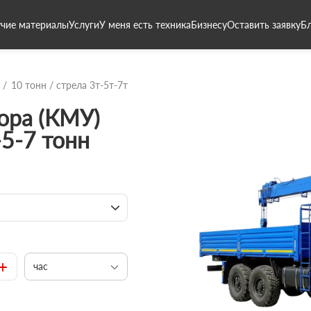
чие материалы
Услуги
У меня есть техника
Бизнесу
Оставить заявку
Б
10 тонн / стрела 3т-5т-7т
ора (КМУ)
-5-7 тонн
+
час