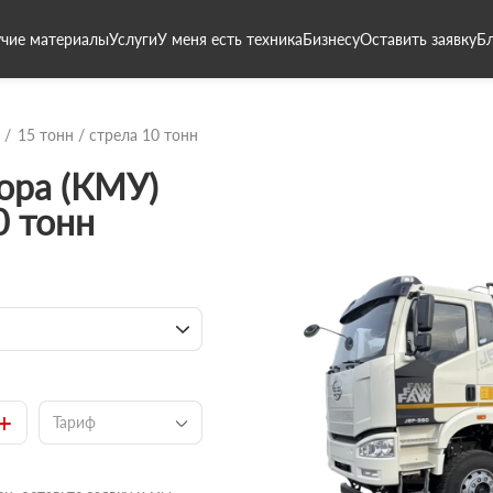
чие материалы
Услуги
У меня есть техника
Бизнесу
Оставить заявку
Б
15 тонн / стрела 10 тонн
ора (КМУ)
0 тонн
+
Тариф