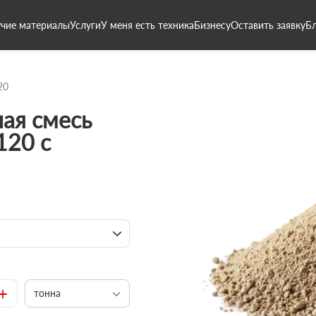
чие материалы
Услуги
У меня есть техника
Бизнесу
Оставить заявку
Б
20
ая смесь
120 с
+
тонна