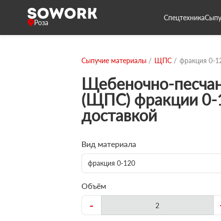
Спецтехника
Сыпу
Роза
Сыпучие материалы
ЩПС
фракция 0-1
Щебеночно-песчан
(ЩПС) фракции 0-
доставкой
Вид материала
фракция 0-120
Объём
-