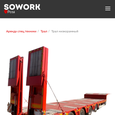
Роза
Аренда спец.техники
Трал
Трал низкорамный