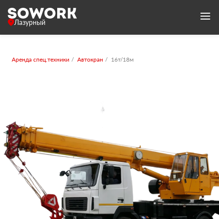
Лазурный
Аренда спец.техники
Автокран
16т/18м