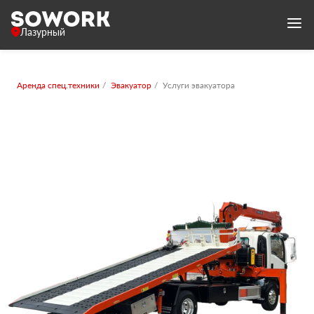
Лазурный
Аренда спец.техники
Эвакуатор
Услуги эвакуатора