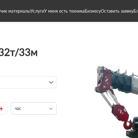
чие материалы
Услуги
У меня есть техника
Бизнесу
Оставить заявку
Б
 32т/33м
+
час