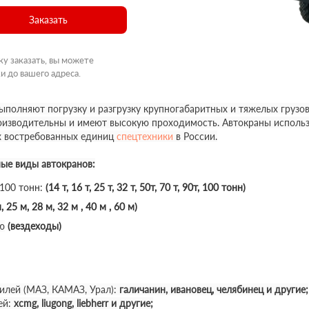
Заказать
ку заказать, вы можете
и до вашего адреса.
полняют погрузку и разгрузку крупногабаритных и тяжелых грузов
роизводительны и имеют высокую проходимость. Автокраны использ
х востребованных единиц
спецтехники
в России.
ные виды автокранов:
 100 тонн:
(14 т, 16 т, 25 т, 32 т, 50т, 70 т, 90т, 100 тонн)
, 25 м, 28 м, 32 м , 40 м , 60 м)
ю
(вездеходы)
илей (МАЗ, КАМАЗ, Урал):
галичанин, ивановец, челябинец и другие;
ей:
xcmg, liugong, liebherr и другие;