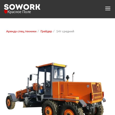
Красное Поле
Аренда спец.техники
Грейдер
14т средний