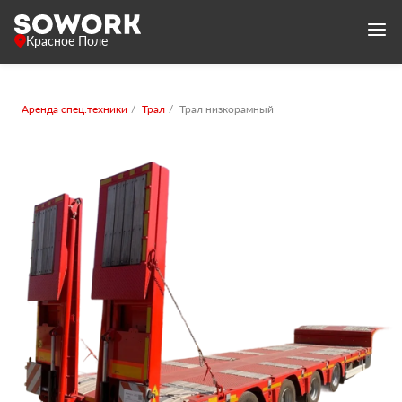
Красное Поле
Аренда спец.техники
Трал
Трал низкорамный