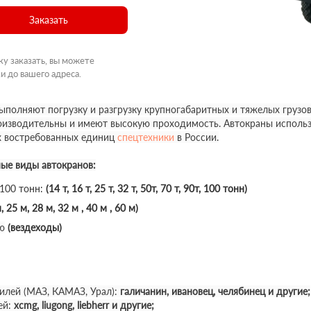
Заказать
ку заказать, вы можете
и до вашего адреса.
полняют погрузку и разгрузку крупногабаритных и тяжелых грузов
роизводительны и имеют высокую проходимость. Автокраны использ
х востребованных единиц
спецтехники
в России.
ные виды автокранов:
 100 тонн:
(14 т, 16 т, 25 т, 32 т, 50т, 70 т, 90т, 100 тонн)
, 25 м, 28 м, 32 м , 40 м , 60 м)
ю
(вездеходы)
илей (МАЗ, КАМАЗ, Урал):
галичанин, ивановец, челябинец и другие;
ей:
xcmg, liugong, liebherr и другие;