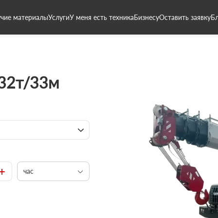
чие материалы
Услуги
У меня есть техника
Бизнесу
Оставить заявку
Б
 32т/33м
+
час