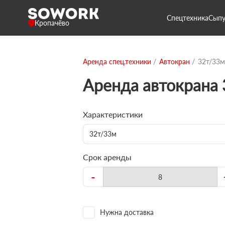
Спецтехника
Сыпу
Кропачёво
Аренда спец.техники
Автокран
32т/33м
Аренда автокрана
Характеристики
32т/33м
Срок аренды
-
Нужна доставка