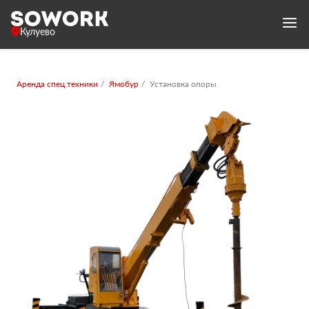
Кулуево
Аренда спец.техники
Ямобур
Установка опоры