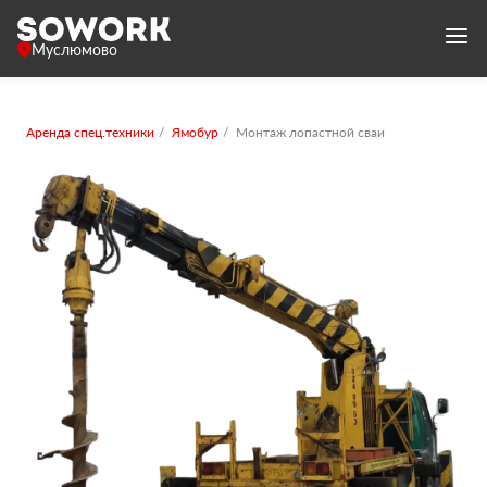
Муслюмово
Аренда спец.техники
Ямобур
Монтаж лопастной сваи