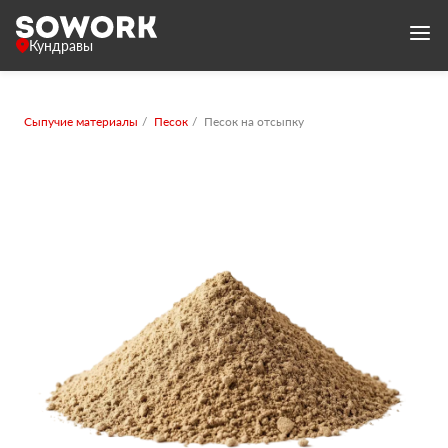
Кундравы
Сыпучие материалы
Песок
Песок на отсыпку