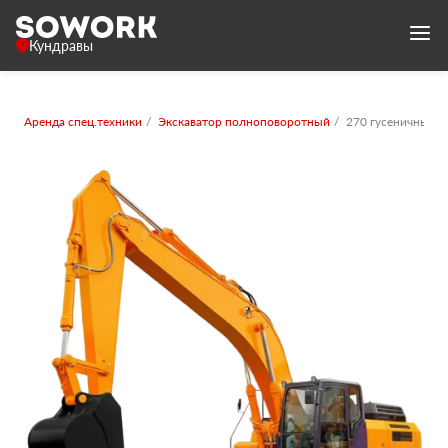
Кундравы
Аренда спец.техники
Экскаватор полноповоротный
270 гусеничный с