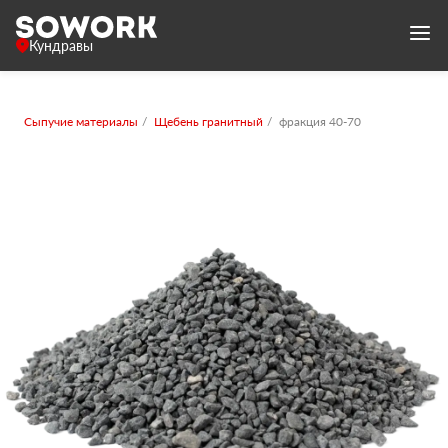
Кундравы
Сыпучие материалы
Щебень гранитный
фракция 40-70