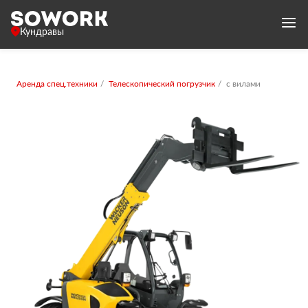
Кундравы
Аренда спец.техники
Телескопический погрузчик
с вилами