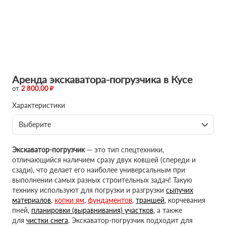
Аренда экскаватора-погрузчика в Кусе
от
2 800,00 ₽
Характеристики
Выберите
Экскаватор-погрузчик
— это тип спецтехники,
отличающийся наличием сразу двух ковшей (спереди и
сзади), что делает его наиболее универсальным при
выполнении самых разных строительных задач! Такую
технику используют для погрузки и разгрузки
сыпучих
материалов
,
копки ям
,
фундаментов
,
траншей
, корчевания
пней,
планировки (выравнивания) участков
, а также
для
чистки снега
. Экскаватор-погрузчик подходит для