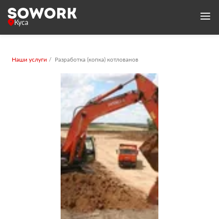
Куса
Наши услуги
Разработка (копка) котлованов