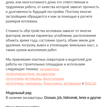
дома, или многоэтажного дома это ответственная и
трудоемкая работа, от качества которой зависит прочность
и долговечность будущей постройки. Поэтому многие
застройщики обращаются к нам за помощью в расчете
размеров котлована.
Стоимость обустройства котлована зависит от многих
факторов, включая параметры углубления, расположение
объекта, время года, состояние грунта, объем земли для
удаления, погрузку, вывоз и утилизацию земельных масс, а
также сроков выполнения работ.
Мы привлекаем опытных операторов и водителей для
работы на строительных площадках и используем
следующую технику:
экскаваторы
полноповоротные
,
экскаваторы
погрузчики
,
автокраны
,
фронтальные
погрузчики
,
самосвалы
,
бульдозеры
,
автовышки
и
BobCat
.
Модельный ряд:
В наличии экскаваторы:
Doosan,
jcb, hidromek, terex и другие