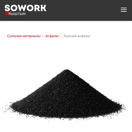
Кыштым
Сыпучие материалы
Асфальт
Горячий асфальт