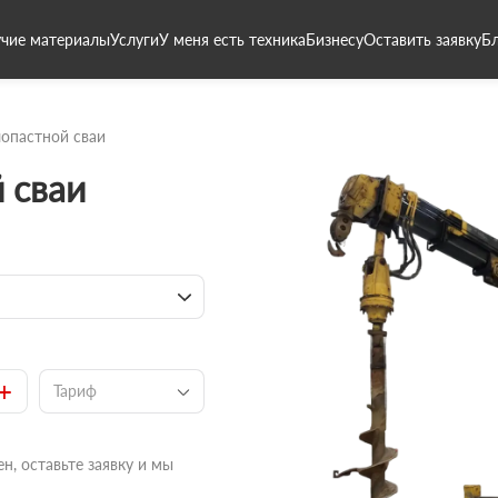
чие материалы
Услуги
У меня есть техника
Бизнесу
Оставить заявку
Б
опастной сваи
 сваи
+
Тариф
н, оставьте заявку и мы