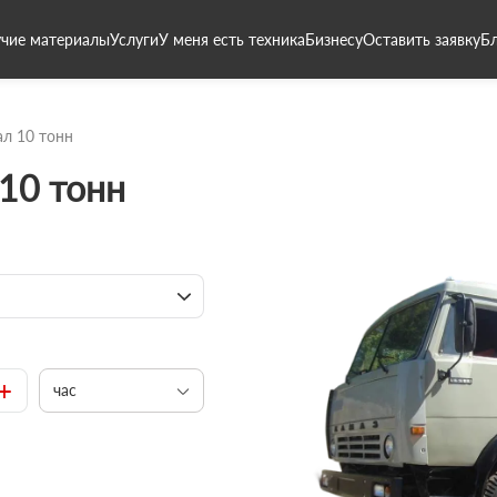
чие материалы
Услуги
У меня есть техника
Бизнесу
Оставить заявку
Б
л 10 тонн
10 тонн
+
час