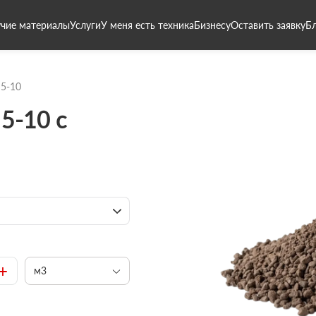
чие материалы
Услуги
У меня есть техника
Бизнесу
Оставить заявку
Б
 5-10
5-10 с
+
м3