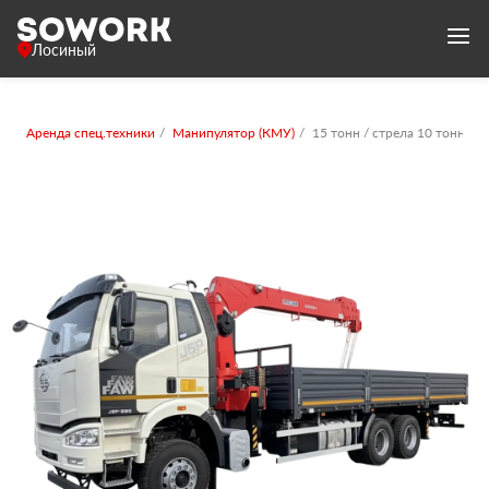
Лосиный
Аренда спец.техники
Манипулятор (КМУ)
15 тонн / стрела 10 тонн