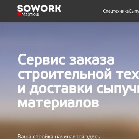
Спецтехника
Сыпу
Мартюш
Сервис заказа
строительной те
и доставки сыпуч
материалов
Ваша стройка начинается здесь