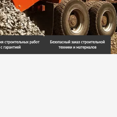
ия строительных работ
Безопасный заказ строительной
с гарантией
техники и материалов
аем гарантию на
Мы обещаем, что к вам приедет
е работ и несем за это
профессионал. У него есть
енность. Мы обещаем,
большой опыт выполненных
имся в ваш объект, так
работ. Каждая техника обслужена
 нас важно, чтобы вы
и исправна. Он умеет все сделать
и свои поставленные
на отлично. И вы останетесь в
чи точно в срок.
хорошем настроении!