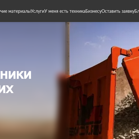
чие материалы
Услуги
У меня есть техника
Бизнесу
Оставить заявку
Б
хники
их