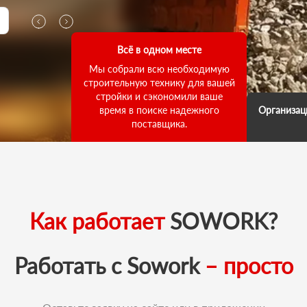
Всё в одном месте
Мы собрали всю необходимую
строительную технику для вашей
стройки и сэкономили ваше
время в поиске надежного
Организац
поставщика.
Мы д
выполнени
ответств
что погруз
как для
выполнил
Как работает
SOWORK?
зада
Работать с Sowork
– просто