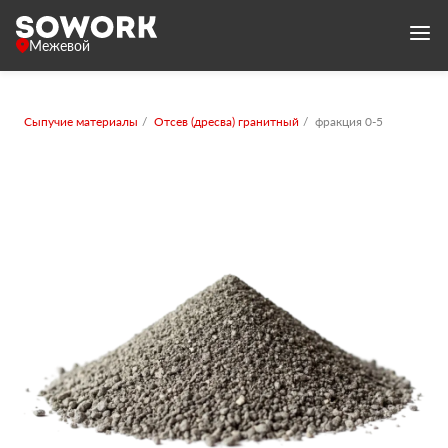
Межевой
Сыпучие материалы
Отсев (дресва) гранитный
фракция 0-5