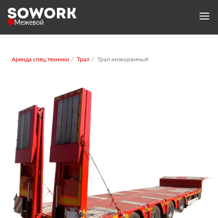
Межевой
Аренда спец.техники
Трал
Трал низкорамный