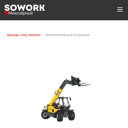
Межозёрный
Аренда спец.техники
Телескопический погрузчик