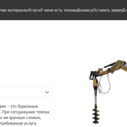
чие материалы
Услуги
У меня есть техника
Бизнесу
Оставить заявку
Б
рке – это бурильные
. При сегодняшних темпах
о ям вручную сложно,
требованная услуга.