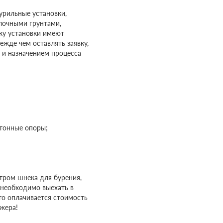
рильные установки,
лочными грунтами,
ку установки имеют
ежде чем оставлять заявку,
и назначением процесса
етонные опоры;
етром шнека для бурения,
 необходимо выехать в
то оплачивается стоимость
джера!