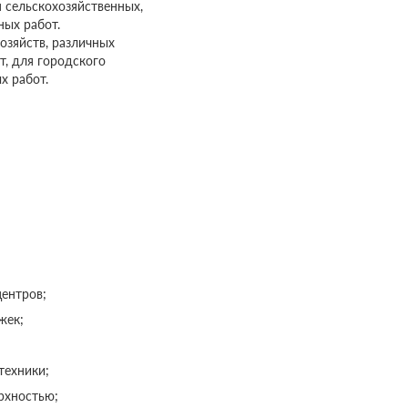
 сельскохозяйственных,
ных работ.
озяйств, различных
т, для городского
х работ.
центров;
жек;
техники;
рхностью;