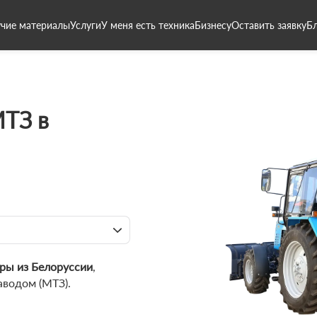
чие материалы
Услуги
У меня есть техника
Бизнесу
Оставить заявку
Б
МТЗ в
ры из Белоруссии
,
аводом (МТЗ).