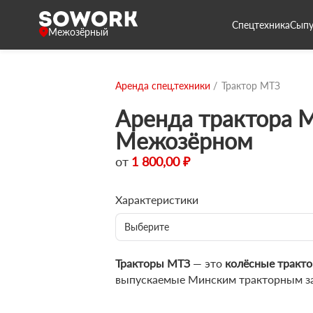
Спецтехника
Сыпу
Межозёрный
Аренда спец.техники
Трактор МТЗ
Аренда трактора 
Межозёрном
от
1 800,00 ₽
Характеристики
Выберите
Тракторы МТЗ
— это
колёсные тракто
выпускаемые Минским тракторным з