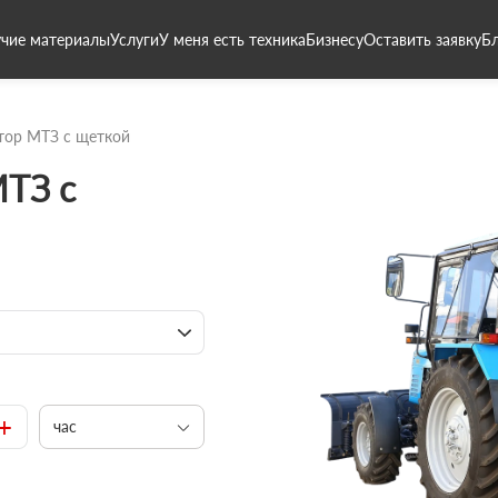
чие материалы
Услуги
У меня есть техника
Бизнесу
Оставить заявку
Б
тор МТЗ с щеткой
МТЗ с
+
час