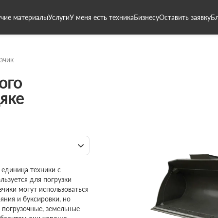
чие материалы
Услуги
У меня есть техника
Бизнесу
Оставить заявку
Б
зчик
ого
яке
 единица техники с
ьзуется для погрузки
зчики могут использоваться
яния и буксировки, но
- погрузочные, земельные