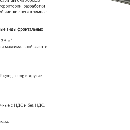
габаритам они хорошо
территории, разработки
й чистки снега в зимнее
ные виды фронтальных
3.5 м³
ри максимальной высоте
liugong, xcmg и другие
ичные с НДС и без НДС.
каза.