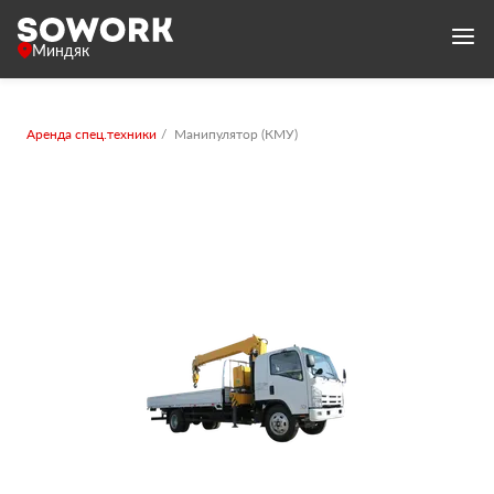
Миндяк
Аренда спец.техники
Манипулятор (КМУ)