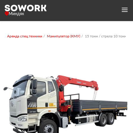
Миндяк
Аренда спец.техники
Манипулятор (КМУ)
15 тонн / стрела 10 тонн