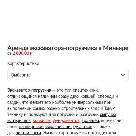
Аренда экскаватора-погрузчика в Миньяре
от
2 800,00 ₽
Характеристики
Выберите
Экскаватор-погрузчик
— это тип спецтехники,
отличающийся наличием сразу двух ковшей (спереди и
сзади), что делает его наиболее универсальным при
выполнении самых разных строительных задач! Такую
технику используют для погрузки и разгрузки
сыпучих
материалов
,
копки ям
,
фундаментов
,
траншей
, корчевания
пней,
планировки (выравнивания) участков
, а также
для
чистки снега
. Экскаватор-погрузчик подходит для