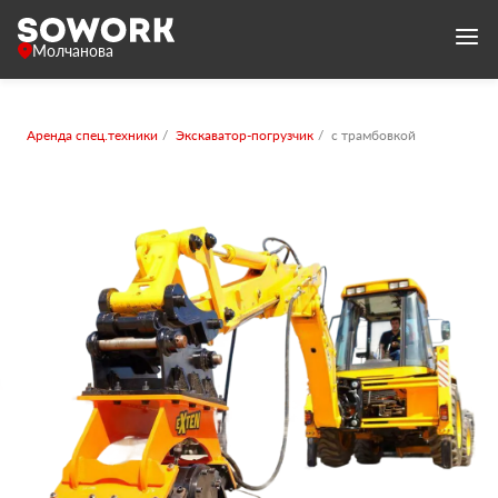
Молчанова
Аренда спец.техники
Экскаватор-погрузчик
с трамбовкой