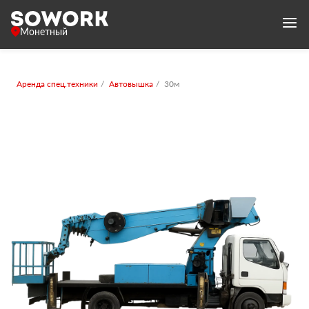
Монетный
Аренда спец.техники
Автовышка
30м