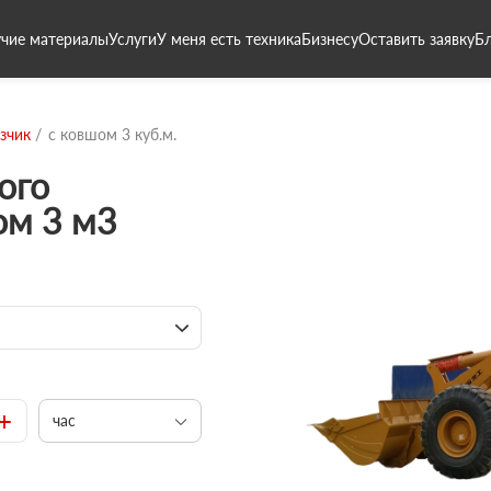
чие материалы
Услуги
У меня есть техника
Бизнесу
Оставить заявку
Б
зчик
с ковшом 3 куб.м.
ого
ом 3 м3
+
час