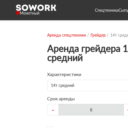
Спецтехника
Сыпу
Монетный
Аренда спец.техники
Грейдер
14т сред
Аренда грейдера 1
средний
Характеристики
14т средний
Срок аренды
-