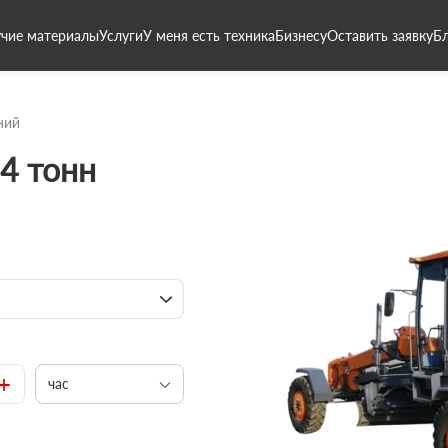
чие материалы
Услуги
У меня есть техника
Бизнесу
Оставить заявку
Б
ний
4 тонн
+
час