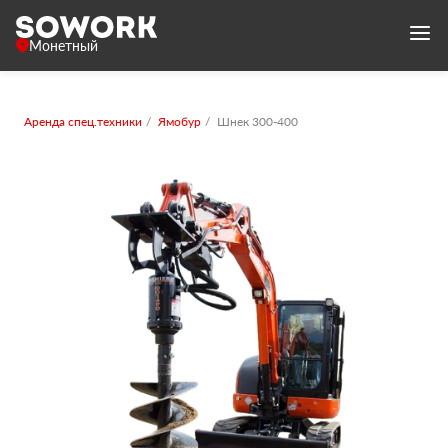
Монетный
Аренда спец.техники
Ямобур
Шнек 300-400