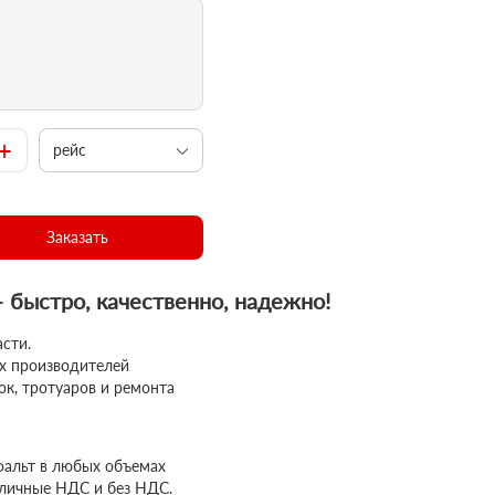
+
рейс
Заказать
– быстро, качественно, надежно!
сти.
ых производителей
ок, тротуаров и ремонта
фальт в любых объемах
аличные НДС и без НДС.