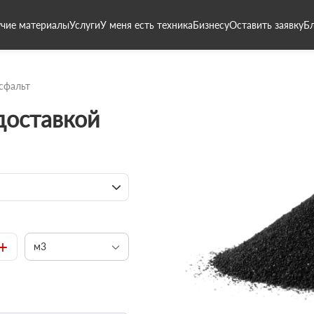
чие материалы
Услуги
У меня есть техника
Бизнесу
Оставить заявку
Б
сфальт
 доставкой
+
м3