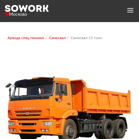
Москово
Аренда спец.техники
Самосвал
Самосвал 15 тонн