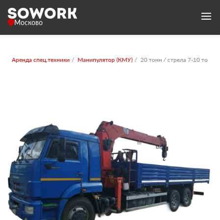
Москово
Аренда спец.техники
Манипулятор (КМУ)
20 тонн / стрела 7-10 тонн