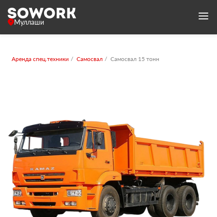
Муллаши
Аренда спец.техники
Самосвал
Самосвал 15 тонн