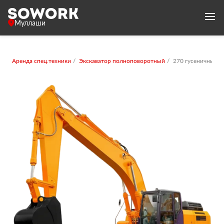
Муллаши
Аренда спец.техники
Экскаватор полноповоротный
270 гусеничный с