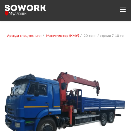
Муллаши
Аренда спец.техники
Манипулятор (КМУ)
20 тонн / стрела 7-10 тонн