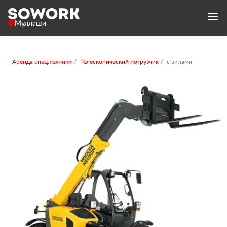
Муллаши
Аренда спец.техники
Телескопический погрузчик
с вилами