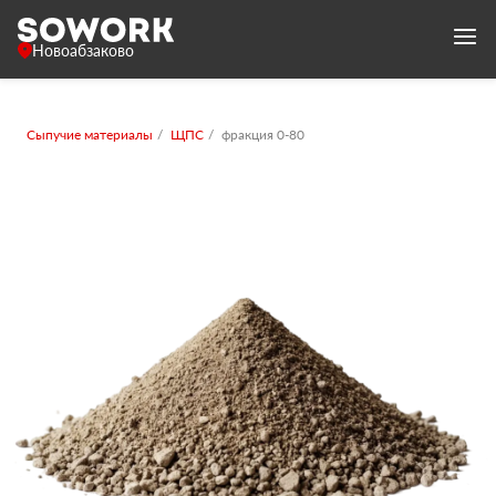
Новоабзаково
Сыпучие материалы
ЩПС
фракция 0-80