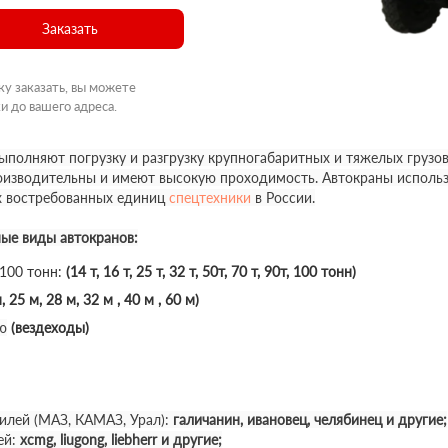
Заказать
ку заказать, вы можете
и до вашего адреса.
полняют погрузку и разгрузку крупногабаритных и тяжелых грузов
роизводительны и имеют высокую проходимость. Автокраны использ
х востребованных единиц
спецтехники
в России.
ные виды автокранов:
 100 тонн:
(14 т, 16 т, 25 т, 32 т, 50т, 70 т, 90т, 100 тонн)
, 25 м, 28 м, 32 м , 40 м , 60 м)
ю
(вездеходы)
илей (МАЗ, КАМАЗ, Урал):
галичанин, ивановец, челябинец и другие;
ей:
xcmg, liugong, liebherr и другие;