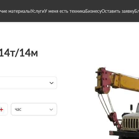
чие материалы
Услуги
У меня есть техника
Бизнесу
Оставить заявку
Б
 14т/14м
+
час