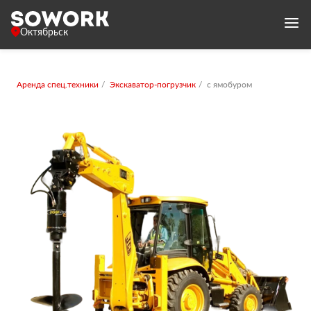
Октябрьск
Аренда спец.техники
Экскаватор-погрузчик
с ямобуром