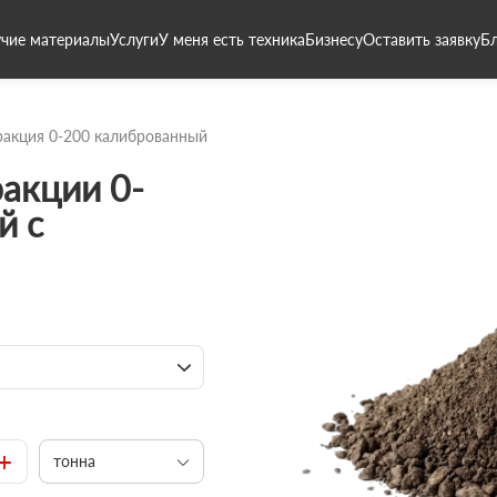
чие материалы
Услуги
У меня есть техника
Бизнесу
Оставить заявку
Б
акция 0-200 калиброванный
акции 0-
й с
+
тонна